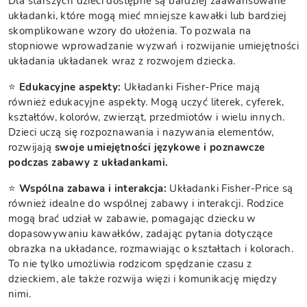
Dla starszych dzieci dostępne są bardziej zaawansowane
układanki, które mogą mieć mniejsze kawałki lub bardziej
skomplikowane wzory do ułożenia. To pozwala na
stopniowe wprowadzanie wyzwań i rozwijanie umiejętności
układania układanek wraz z rozwojem dziecka.
⭐
Edukacyjne aspekty:
Układanki Fisher-Price mają
również edukacyjne aspekty. Mogą uczyć literek, cyferek,
kształtów, kolorów, zwierząt, przedmiotów i wielu innych.
Dzieci uczą się rozpoznawania i nazywania elementów,
rozwijają
swoje umiejętności językowe i poznawcze
podczas zabawy z układankami.
⭐
Wspólna zabawa i interakcja:
Układanki Fisher-Price są
również idealne do wspólnej zabawy i interakcji. Rodzice
mogą brać udział w zabawie, pomagając dziecku w
dopasowywaniu kawałków, zadając pytania dotyczące
obrazka na układance, rozmawiając o kształtach i kolorach.
To nie tylko umożliwia rodzicom spędzanie czasu z
dzieckiem, ale także rozwija więzi i komunikację między
nimi.