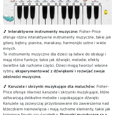
🎵
Interaktywne instrumenty muzyczne:
Fisher-Price
oferuje różne interaktywne instrumenty muzyczne, takie jak
gitary, bębny, pianina, marakasy, harmonijki ustne i wiele
innych.
Te instrumenty muzyczne dla dzieci są łatwe do obsługi i
mają różne funkcje, takie jak dźwięki, melodie, efekty
świetlne lub ruchome części. Dzieci mogą tworzyć własne
rytmy,
eksperymentować z dźwiękami i rozwijać swoje
zdolności muzyczne.
🎵
Karuzele i skrzynki muzykujące dla maluchów:
Fisher-
Price oferuje również karuzele i skrzynki muzykujące, które
odtwarzają delikatne melodie i uspokajające dźwięki.
Karuzele są zazwyczaj przystosowane do zawieszenia nad
łóżeczkiem niemowlęcia i mają ruchome elementy, takie jak
kolorowe figurki czy światełka.
Skrzynki muzykujące są z