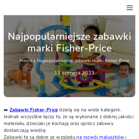
Najpopularniejsze zabawki
Home
marki Fisher-Price
Home
Najpopularniejsze zabawki marki Fisher-Price
13 czerwca 2023
➡️
Zabawki Fisher-Price
dzielą się na wiele kategorii.
Jednak wszystkie łączy to, że są wykonane z dobrej jakości
materiału, dzieciaki je kochają oraz oprócz zabawy
dostarczają wiedzę.
Zabawki te są dobre ze względu
na rozwój maluszków
i