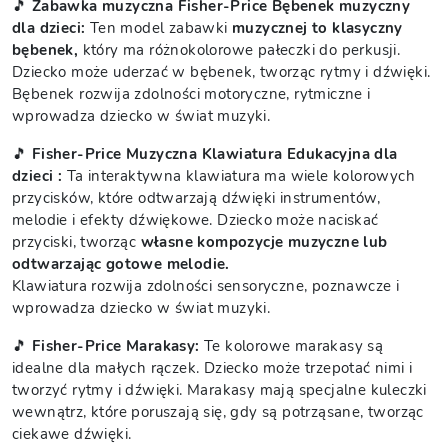
🎵
Zabawka muzyczna Fisher-Price Bębenek muzyczny
dla dzieci:
Ten model zabawki
muzycznej to klasyczny
bębenek,
który ma różnokolorowe pałeczki do perkusji.
Dziecko może uderzać w bębenek, tworząc rytmy i dźwięki.
Bębenek rozwija zdolności motoryczne, rytmiczne i
wprowadza dziecko w świat muzyki.
🎵
Fisher-Price Muzyczna Klawiatura Edukacyjna dla
dzieci :
Ta interaktywna klawiatura ma wiele kolorowych
przycisków, które odtwarzają dźwięki instrumentów,
melodie i efekty dźwiękowe. Dziecko może naciskać
przyciski, tworząc
własne kompozycje muzyczne lub
odtwarzając gotowe melodie.
Klawiatura rozwija zdolności sensoryczne, poznawcze i
wprowadza dziecko w świat muzyki.
🎵
Fisher-Price Marakasy:
Te kolorowe marakasy są
idealne dla małych rączek. Dziecko może trzepotać nimi i
tworzyć rytmy i dźwięki. Marakasy mają specjalne kuleczki
wewnątrz, które poruszają się, gdy są potrząsane, tworząc
ciekawe dźwięki.