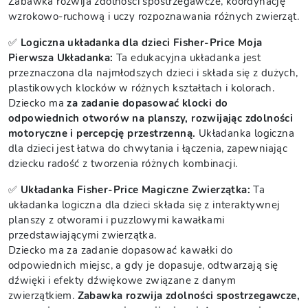
Zabawka rozwija zdolności spostrzegawcze, koordynację
wzrokowo-ruchową i uczy rozpoznawania różnych zwierząt.
✅
Logiczna układanka dla dzieci Fisher-Price Moja
Pierwsza Układanka:
Ta edukacyjna układanka jest
przeznaczona dla najmłodszych dzieci i składa się z dużych,
plastikowych klocków w różnych kształtach i kolorach.
Dziecko ma
za zadanie dopasować klocki do
odpowiednich otworów na planszy, rozwijając zdolności
motoryczne i percepcję przestrzenną.
Układanka logiczna
dla dzieci jest łatwa do chwytania i łączenia, zapewniając
dziecku radość z tworzenia różnych kombinacji.
✅
Układanka Fisher-Price Magiczne Zwierzątka:
Ta
układanka logiczna dla dzieci składa się z interaktywnej
planszy z otworami i puzzlowymi kawałkami
przedstawiającymi zwierzątka.
Dziecko ma za zadanie dopasować kawałki do
odpowiednich miejsc, a gdy je dopasuje, odtwarzają się
dźwięki i efekty dźwiękowe związane z danym
zwierzątkiem.
Zabawka rozwija zdolności spostrzegawcze,