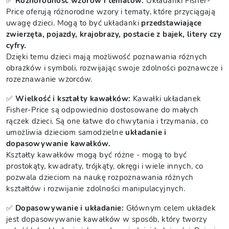
✅
Różnorodność wzorów i tematów:
Układanki Fisher-
Price oferują różnorodne wzory i tematy, które przyciągają
uwagę dzieci. Mogą to być układanki
przedstawiające
zwierzęta, pojazdy, krajobrazy, postacie z bajek, litery czy
cyfry.
Dzięki temu dzieci mają możliwość poznawania różnych
obrazków i symboli, rozwijając swoje zdolności poznawcze i
rozeznawanie wzorców.
✅
Wielkość i kształty kawałków:
Kawałki układanek
Fisher-Price są odpowiednio dostosowane do małych
rączek dzieci. Są one łatwe do chwytania i trzymania, co
umożliwia dzieciom samodzielne
układanie i
dopasowywanie kawałków.
Kształty kawałków mogą być różne - mogą to być
prostokąty, kwadraty, trójkąty, okręgi i wiele innych, co
pozwala dzieciom na naukę rozpoznawania różnych
kształtów i rozwijanie zdolności manipulacyjnych.
✅
Dopasowywanie i układanie:
Głównym celem układek
jest dopasowywanie kawałków w sposób, który tworzy