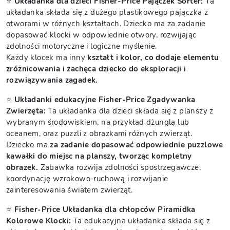
⭐
Układanka dla dzieci Fisher-Price Pajączek Sorter:
Ta
układanka składa się z dużego plastikowego pajączka z
otworami w różnych kształtach. Dziecko ma za zadanie
dopasować klocki w odpowiednie otwory, rozwijając
zdolności motoryczne i logiczne myślenie.
Każdy klocek ma inny
kształt i kolor, co dodaje elementu
zróżnicowania i zachęca dziecko do eksploracji i
rozwiązywania zagadek.
⭐
Układanki edukacyjne Fisher-Price Zgadywanka
Zwierzęta:
Ta układanka dla dzieci składa się z planszy z
wybranym środowiskiem, na przykład dżunglą lub
oceanem, oraz puzzli z obrazkami różnych zwierząt.
Dziecko ma
za zadanie dopasować odpowiednie puzzlowe
kawałki do miejsc na planszy, tworząc kompletny
obrazek.
Zabawka rozwija zdolności spostrzegawcze,
koordynację wzrokowo-ruchową i rozwijanie
zainteresowania światem zwierząt.
⭐
Fisher-Price Układanka dla chłopców Piramidka
Kolorowe Klocki:
Ta edukacyjna układanka składa się z