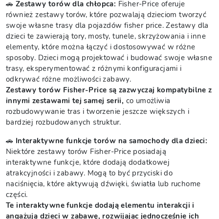
🚗
Zestawy torów dla chłopca:
Fisher-Price oferuje
również zestawy torów, które pozwalają dzieciom tworzyć
swoje własne trasy dla pojazdów fisher price. Zestawy dla
dzieci te zawierają tory, mosty, tunele, skrzyżowania i inne
elementy, które można łączyć i dostosowywać w różne
sposoby. Dzieci mogą projektować i budować swoje własne
trasy, eksperymentować z różnymi konfiguracjami i
odkrywać różne możliwości zabawy.
Zestawy torów Fisher-Price są zazwyczaj kompatybilne z
innymi zestawami tej samej serii,
co umożliwia
rozbudowywanie tras i tworzenie jeszcze większych i
bardziej rozbudowanych struktur.
🚗
Interaktywne funkcje torów na samochody dla dzieci:
Niektóre zestawy torów Fisher-Price posiadają
interaktywne funkcje, które dodają dodatkowej
atrakcyjności i zabawy. Mogą to być przyciski do
naciśnięcia, które aktywują dźwięki, światła lub ruchome
części.
Te interaktywne funkcje dodają elementu interakcji i
angażują dzieci w zabawę, rozwijając jednocześnie ich