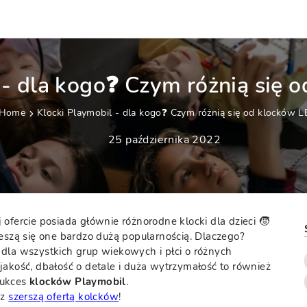
 - dla kogo❓ Czym różnią się
Home
Klocki Playmobil - dla kogo❓ Czym różnią się od klocków 
25 października 2022
ofercie posiada głównie różnorodne klocki dla dzieci 🧒
ieszą się one bardzo dużą popularnością. Dlaczego?
dla wszystkich grup wiekowych i płci o różnych
jakość, dbałość o detale i duża wytrzymałość to również
sukces
klocków Playmobil
.
 z
szerszą ofertą kolcków
!