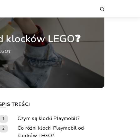
 od klocków LEGO❓
LEGO❓
SPIS TREŚCI
Czym są klocki Playmobil?
1
Co różni klocki Playmobil od
2
klocków LEGO?