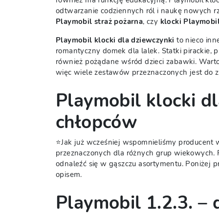
również ma funkcję edukacyjną. Playmobil klock
odtwarzanie codziennych ról i naukę nowych r
Playmobil straż pożarna
, czy
klocki Playmobil
Playmobil klocki dla dziewczynki
to nieco inn
romantyczny domek dla lalek. Statki pirackie, 
również pożądane wśród dzieci zabawki. Warto 
więc wiele zestawów przeznaczonych jest do z
Playmobil klocki d
chłopców
⭐Jak już wcześniej wspomnieliśmy producent w
przeznaczonych dla różnych grup wiekowych. Po
odnaleźć się w gąszczu asortymentu. Poniżej 
opisem.
Playmobil 1.2.3. –