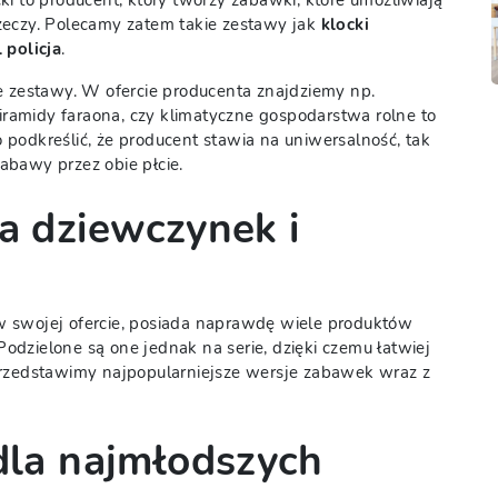
i to producent, który tworzy zabawki, które umożliwiają
zeczy. Polecamy zatem takie zestawy jak
klocki
 policja
.
e zestawy. W ofercie producenta znajdziemy np.
piramidy faraona, czy klimatyczne gospodarstwa rolne to
podkreślić, że producent stawia na uniwersalność, tak
abawy przez obie płcie.
la dziewczynek i
 swojej ofercie, posiada naprawdę wiele produktów
dzielone są one jednak na serie, dzięki czemu łatwiej
przedstawimy najpopularniejsze wersje zabawek wraz z
 dla najmłodszych