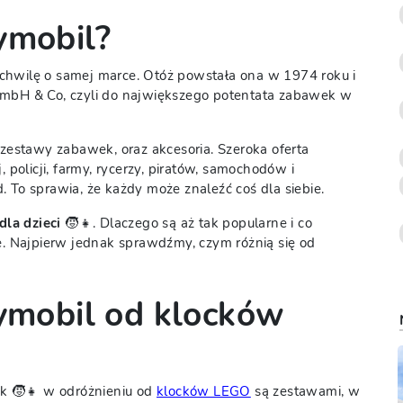
ymobil?
chwilę o samej marce. Otóż powstała ona w 1974 roku i
GmbH & Co, czyli do największego potentata zabawek w
 zestawy zabawek, oraz akcesoria. Szeroka oferta
 policji, farmy, rycerzy, piratów, samochodów i
td. To sprawia, że każdy może znaleźć coś dla siebie.
dla dzieci
🧒👧. Dlaczego są aż tak popularne i co
le. Najpierw jednak sprawdźmy, czym różnią się od
aymobil od klocków
k 🧒👧 w odróżnieniu od
klocków LEGO
są zestawami, w