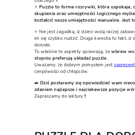
Dlaczego ❓
⭐
Puzzle to forma rozrywki, która uspokaja, 
skupienia oraz umiejętności logicznego myśle
kształcić nasze umiejętności manualne. Jest t
⭐ Nie jest zagadką, iż dzieci wolą raczej zaba
im się szybko nudzić. Druga kwestia to fakt, iż 
dorosłe.
To właśnie te aspekty sprawiają, że
wbrew wsz
stopniu preferują układać puzzle
.
Uważamy, że dobrym pomysłem jest
zaprezent
cierpliwości od chłopców.
➡️
Dziś postaramy się opowiedzieć wam nieco
zdaniem najlepsze i najciekawsze pozycje wś
Zapraszamy do lektury ❗️