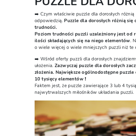
PUZZLE DLA DOR
➡️ Czym właściwie puzzle dla dorosłych różnią 
odpowiedzią.
Puzzle dla dorosłych różnią się
trudności.
Poziom trudności puzzli uzależniony jest od 
ilości składających się na niego elementów
. 
o wiele więcej o wiele mniejszych puzzli niż 
➡️ Wśród oferty puzzli dla dorosłych znajdzi
ułożenia.
Zazwyczaj puzzle dla dorosłych zacz
złożenia. Największe ogólnodostępne puzzle 
10 tysięcy elementów
❗️
Faktem jest, że puzzle zawierające 3 lub 4 t
najwytrwalszych miłośników układania puzzli.