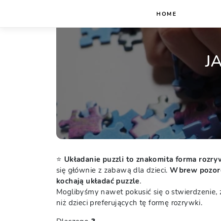
HOME
J
Home
⭐
Układanie puzzli to znakomita forma rozry
się głównie z zabawą dla dzieci.
Wbrew pozorom
kochają układać puzzle
.
Moglibyśmy nawet pokusić się o stwierdzenie, ż
niż dzieci preferujących tę formę rozrywki.