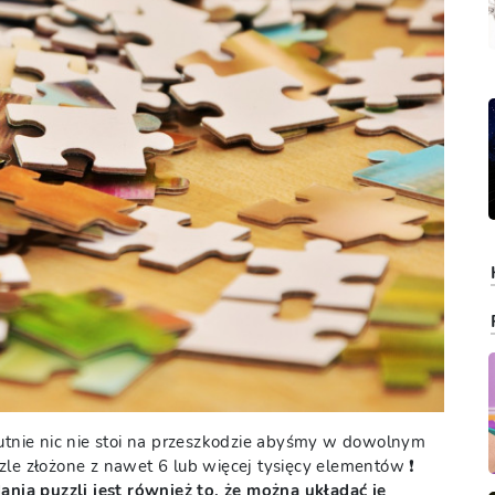
olutnie nic nie stoi na przeszkodzie abyśmy w dowolnym
le złożone z nawet 6 lub więcej tysięcy elementów ❗️
ia puzzli jest również to, że można układać je